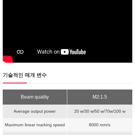
기술적인 매개 변수
Beam quality
M2:1.5
Average output power
20 w/30 w/50 w/70w/100 w
Maximum linear marking speed
8000 mm/s