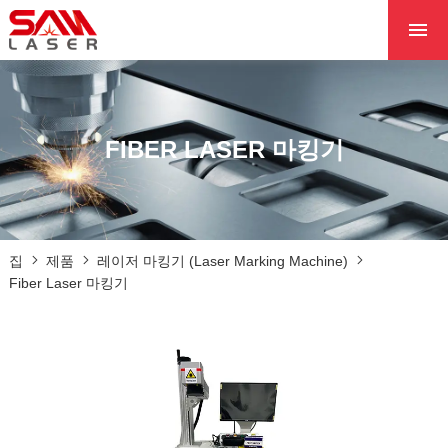
집
우리에 대해
제품
FIBER LASER 마킹기
프로젝트
뉴스
우리에게 연락
집
제품
레이저 마킹기 (Laser Marking Machine)
핵심
Fiber Laser 마킹기