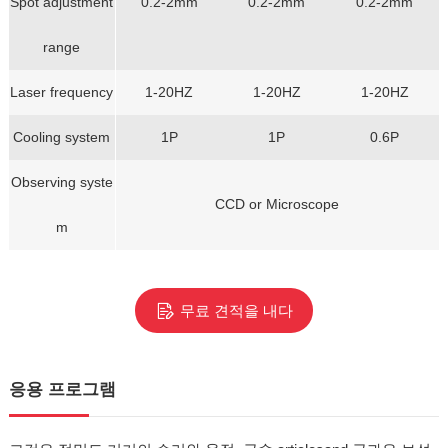
Spot adjustment
0.2-2mm
0.2-2mm
0.2-2mm
range
Laser frequency
1-20HZ
1-20HZ
1-20HZ
Cooling system
1P
1P
0.6P
Observing syste
CCD or Microscope
m
무료 견적을 내다
응용 프로그램