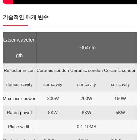
기술적인 매개 변수
Laser wavelen
1064nm
gth
Reflector in con
Ceramic conden
Ceramic conden
Ceramic conden
denser cavity
ser cavity
ser cavity
ser cavity
Max laser power
200W
200W
150W
Rated powef
8KW
8KW
5KW
Pluse width
0.1-10MS