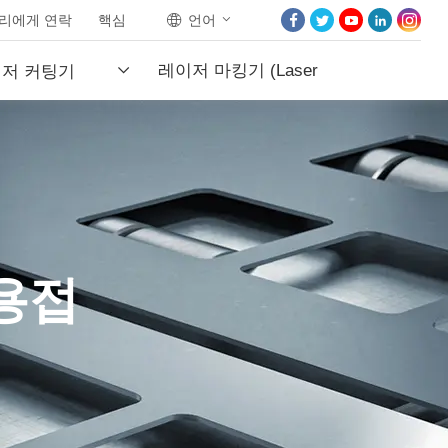
리에게 연락
핵심
언어
집
레이저 마킹기 (Laser
이저 커팅기
우리에 대해
제품
Marking Machi...
프로젝트
뉴스
우리에게 연락
용접
핵심